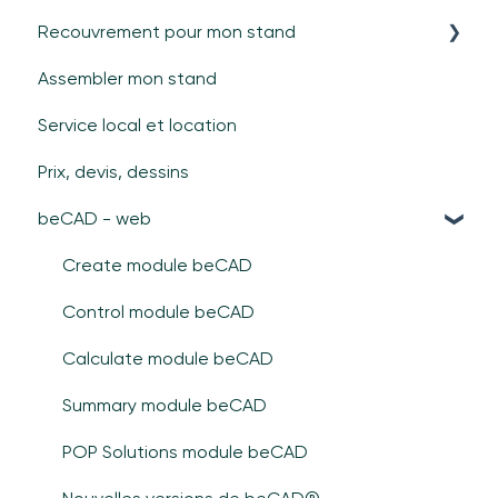
Recouvrement pour mon stand
Cadres
Général
Assembler mon stand
Portes
Matériel
Recouvrements durs (panneaux/verre)
Service local et location
beTV
Contenu
Textile
Prix, devis, dessins
Spécifications
beCAD - web
Hybrid LEDskin®
Assistance
Create module beCAD
Control module beCAD
Calculate module beCAD
Summary module beCAD
POP Solutions module beCAD