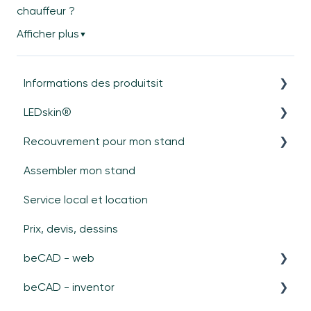
chauffeur ?
Afficher plus
▼
Informations des produitsit
LEDskin®
Général
Recouvrement pour mon stand
Cadres
Général
Assembler mon stand
Portes
Matériel
Recouvrements durs (panneaux/verre)
Service local et location
beTV
Contenu
Textile
Prix, devis, dessins
Spécifications
beCAD - web
Hybrid LEDskin®
beCAD - inventor
Assistance
Create module beCAD