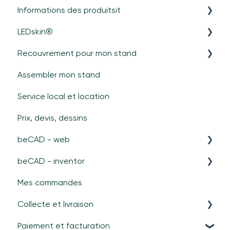
Informations des produitsit
LEDskin®
Général
Recouvrement pour mon stand
Cadres
Général
Assembler mon stand
Portes
Matériel
Recouvrements durs (panneaux/verre)
Service local et location
beTV
Contenu
Textile
Prix, devis, dessins
Spécifications
beCAD - web
Hybrid LEDskin®
beCAD - inventor
Assistance
Create module beCAD
Mes commandes
Control module beCAD
Configuration de Inventor
Collecte et livraison
Calculate module beCAD
Démarrer un nouveau projet
Paiement et facturation
Summary module beCAD
Plans en 2D
Collecte